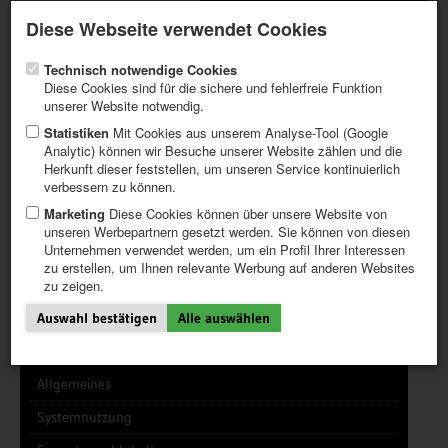
Aktueller Newsletter
Registrieren / Mein CALVENDO
Diese Webseite verwendet Cookies
Hilfe / FAQ
Technisch notwendige Cookies
Diese Cookies sind für die sichere und fehlerfreie Funktion
unserer Website notwendig.
Statistiken
Mit Cookies aus unserem Analyse-Tool (Google
Analytic) können wir Besuche unserer Website zählen und die
INFOTHEK (TIPPS)
FRAGEN UND ANTWORTEN (FAQ)
Herkunft dieser feststellen, um unseren Service kontinuierlich
ERSTE SCHRITTE
HONORARE UND HONORARTABELLEN
verbessern zu können.
PROJEKT ERSTELLEN
ÜBER CALVENDO
TIPPS
Marketing
Diese Cookies können über unsere Website von
unseren Werbepartnern gesetzt werden. Sie können von diesen
NEWS
Unternehmen verwendet werden, um ein Profil Ihrer Interessen
KATALOG
zu erstellen, um Ihnen relevante Werbung auf anderen Websites
Suche
Suchen
SHOP
zu zeigen.
Zurücksetzen
Auswahl bestätigen
Alle auswählen
Allgemeines
Systemnutzung