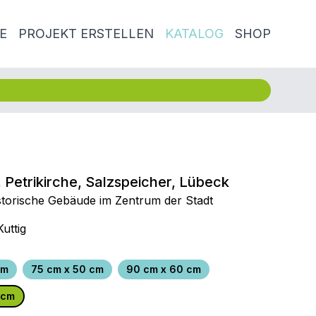
E
PROJEKT ERSTELLEN
KATALOG
SHOP
, Petrikirche, Salzspeicher, Lübeck
storische Gebäude im Zentrum der Stadt
Kuttig
cm
75 cm x 50 cm
90 cm x 60 cm
 cm