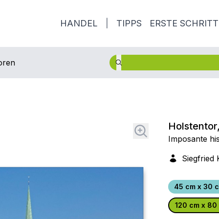
HANDEL
|
TIPPS
ERSTE SCHRITT
oren
Holstentor
Imposante hi
Siegfried 
45 cm x 30 
120 cm x 80