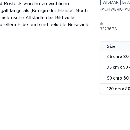
| WISMAR | BA
d Rostock wurden zu wichtigen
FACHWERKHAUS
alt lange als ‚Königin der Hanse‘. Noch
storische Altstädte das Bild vieler
urellem Erbe und sind beliebte Reiseziele.
3323678
Size
45 cm x 30
75 cm x 50
90 cm x 60
120 cm x 8