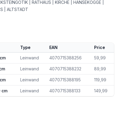
CKSTEINGOTIK | RATHAUS | KIRCHE | HANSEKOGGE |
 | ALTSTADT
Type
EAN
Price
 cm
Leinwand
4070715388256
59,99
 cm
Leinwand
4070715388232
89,99
 cm
Leinwand
4070715388195
119,99
0 cm
Leinwand
4070715388133
149,99