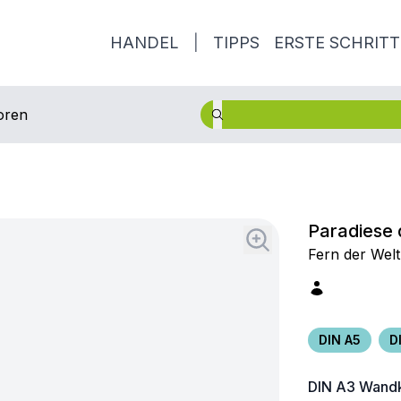
HANDEL
|
TIPPS
ERSTE SCHRITT
oren
Paradiese 
Fern der Welt 
DIN A5
D
DIN A3
Wandk