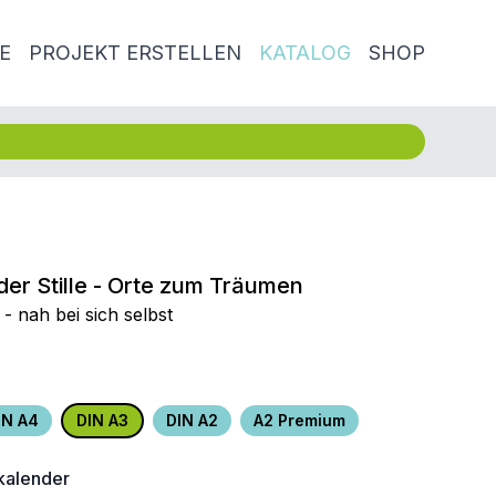
E
PROJEKT ERSTELLEN
KATALOG
SHOP
der Stille - Orte zum Träumen
- nah bei sich selbst
IN A4
DIN A3
DIN A2
A2 Premium
alender