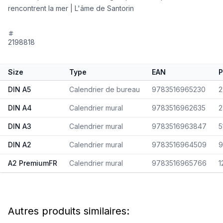
rencontrent la mer | L'âme de Santorin
2198818
Size
Type
EAN
P
DIN A5
Calendrier de bureau
9783516965230
2
DIN A4
Calendrier mural
9783516962635
2
DIN A3
Calendrier mural
9783516963847
5
DIN A2
Calendrier mural
9783516964509
9
A2 PremiumFR
Calendrier mural
9783516965766
1
Autres produits similaires: