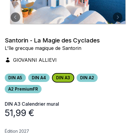
Santorin - La Magie des Cyclades
L'île grecque magique de Santorin
GIOVANNI ALLIEVI
DIN A5
DIN A4
DIN A3
DIN A2
A2 PremiumFR
DIN A3
Calendrier mural
51,99
€
Édition 2027